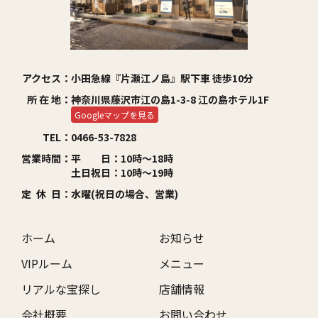
リアルな宝探し
店舗情報
Quest
Shop
会社概要
お問い合わせ
アクセス：
小田急線『片瀬江ノ島』駅下車 徒歩10分
Profile
Contact
所 在 地：
神奈川県藤沢市江の島1-3-8 江の島ホテル1F
個人情報保護方針
Googleマップを見る
Privacy Policy
TEL：
0466-53-7828
営業時間：
平 日：10時～18時
土日祝日：10時～19時
定 休 日：
水曜(祝日の場合、営業)
ホーム
お知らせ
VIPルーム
メニュー
リアルな宝探し
店舗情報
会社概要
お問い合わせ