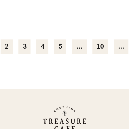
Privacy Policy
2
3
4
5
...
10
...