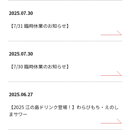
2025.07.30
【7/31 臨時休業のお知らせ】
ホーム
お知らせ
2025.07.30
Home
Infomation
【7/30 臨時休業のお知らせ】
VIPルーム
メニュー
VIP Room
Menu
リアルな宝探し
店舗情報
2025.06.27
Quest
Shop
【2025 江の島ドリンク登場！】わらびもち・えのし
会社概要
お問い合わせ
まサワー
Profile
Contact
個人情報保護方針