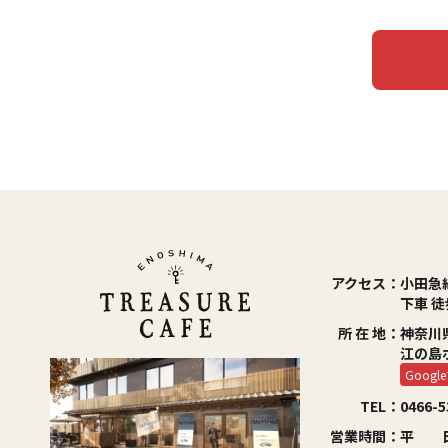
アクセス：
小田急
下車 徒
所 在 地：
神奈川県
江の島
Goog
TEL：
0466-5
営業時間：
平 日