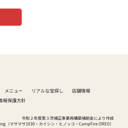
護方針
メニュー
リアルな宝探し
店舗情報
cy
情報保護方針
令和２年度第３次補正事業再構築補助金により作成
dfunding（マサマサ1030・カイシン・ヒノッコ・CampFire OREO）