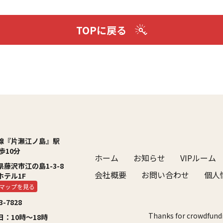
TOPに戻る
線『片瀬江ノ島』駅
個人情報保
歩10分
ホーム
お知らせ
VIPルーム
Privacy Poli
藤沢市江の島1-3-8
会社概要
お問い合わせ
個人
ホテル1F
leマップを見る
3-7828
Thanks for crow
：10時～18時