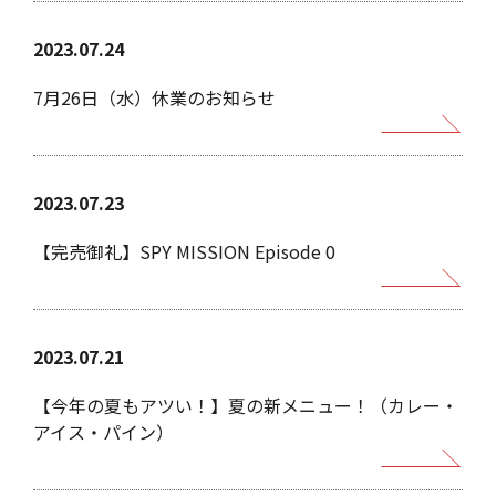
2023.07.24
7月26日（水）休業のお知らせ
ホーム
お知らせ
2023.07.23
Home
Infomation
【完売御礼】SPY MISSION Episode 0
VIPルーム
メニュー
VIP Room
Menu
リアルな宝探し
店舗情報
2023.07.21
Quest
Shop
【今年の夏もアツい！】夏の新メニュー！（カレー・
会社概要
お問い合わせ
アイス・パイン）
Profile
Contact
個人情報保護方針