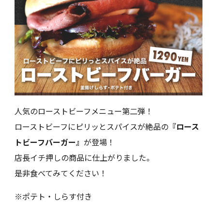
Close
人気のローストビーフメニュー第二弾！
ローストビーフにピリッとスパイスが絶品の
『ロース
トビーフバーガー』
が登場！
店長イチ押しの商品に仕上がりました。
ホーム
お知らせ
是非食べてみてください！
Home
Infomation
※ポテト・しらす付き
VIPルーム
メニュー
VIP Room
Menu