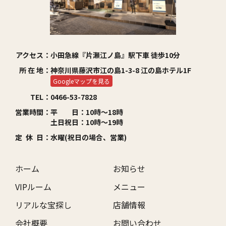
アクセス：
小田急線『片瀬江ノ島』駅下車 徒歩10分
所 在 地：
神奈川県藤沢市江の島1-3-8 江の島ホテル1F
Googleマップを見る
TEL：
0466-53-7828
営業時間：
平 日：10時～18時
土日祝日：10時～19時
定 休 日：
水曜(祝日の場合、営業)
ホーム
お知らせ
VIPルーム
メニュー
リアルな宝探し
店舗情報
会社概要
お問い合わせ