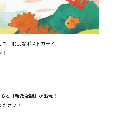
リアルな宝探し
Quest
した、特別なポストカード。
ン！
！
せると
【新たな謎】
が出現！
戦ください！