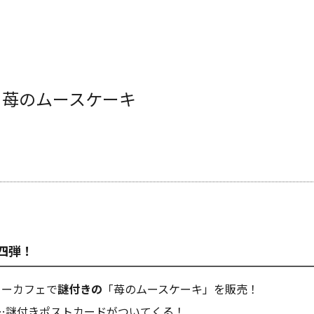
ホーム
】苺のムースケーキ
Home
四弾！
ャーカフェで
謎付きの
「苺のムースケーキ」を販売！
…謎付きポストカードがついてくる！