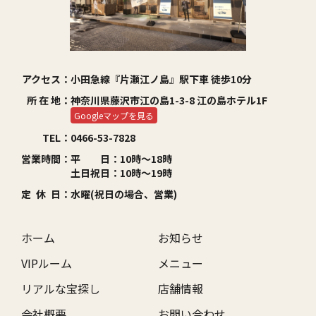
アクセス：
小田急線『片瀬江ノ島』駅下車 徒歩10分
所 在 地：
神奈川県藤沢市江の島1-3-8 江の島ホテル1F
Googleマップを見る
TEL：
0466-53-7828
営業時間：
平 日：10時～18時
土日祝日：10時～19時
定 休 日：
水曜(祝日の場合、営業)
ホーム
お知らせ
VIPルーム
メニュー
リアルな宝探し
店舗情報
会社概要
お問い合わせ