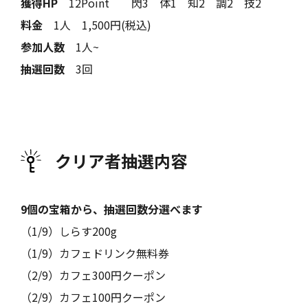
獲得HP
12Point 閃3 体1 知2 調2 技2
リアルな宝探し
店舗情報
料金
1人 1,500円(税込)
Quest
Shop
参加人数
1人~
会社概要
お問い合わせ
抽選回数
3回
Profile
Contact
個人情報保護方針
Privacy Policy
クリア者抽選内容
9個の宝箱から、抽選回数分選べます
（1/9）しらす200g
（1/9）カフェドリンク無料券
（2/9）カフェ300円クーポン
（2/9）カフェ100円クーポン