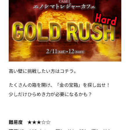
Close
高い壁に挑戦したい方はコチラ。
たくさんの箱を開け、「金の宝箱」を探し出せ！
少しだけひらめき力が必要になるかも？
ホーム
お知らせ
Home
Infomation
VIPルーム
メニュー
難易度
★★★☆☆
VIP Room
Menu