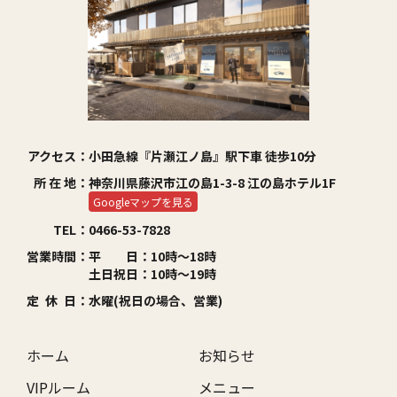
アクセス：
小田急線『片瀬江ノ島』駅下車 徒歩10分
所 在 地：
神奈川県藤沢市江の島1-3-8 江の島ホテル1F
Googleマップを見る
TEL：
0466-53-7828
営業時間：
平 日：10時～18時
土日祝日：10時～19時
定 休 日：
水曜(祝日の場合、営業)
ホーム
お知らせ
VIPルーム
メニュー