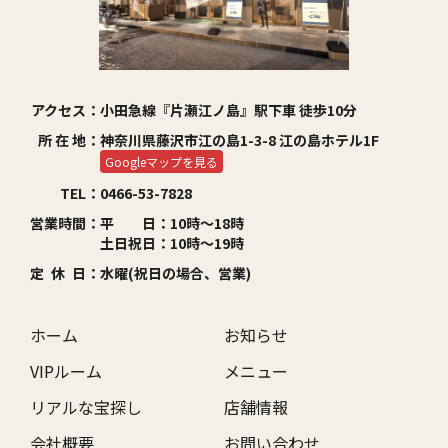
リアルな宝探し
店舗情報
Quest
Shop
会社概要
お問い合わせ
アクセス：
小田急線『片瀬江ノ島』駅下車 徒歩10分
Profile
Contact
所 在 地：
神奈川県藤沢市江の島1-3-8 江の島ホテル1F
個人情報保護方針
Googleマップを見る
Privacy Policy
TEL：
0466-53-7828
営業時間：
平 日：10時～18時
土日祝日：10時～19時
定 休 日：
水曜(祝日の場合、営業)
ホーム
お知らせ
VIPルーム
メニュー
リアルな宝探し
店舗情報
会社概要
お問い合わせ