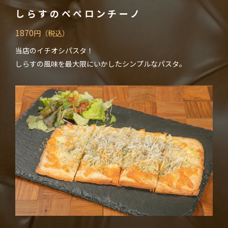
しらすのペペロンチーノ
ホーム
お知らせ
1870
円（税込）
Home
Infomation
当店のイチオシパスタ！
VIPルーム
メニュー
しらすの風味を最大限にいかしたシンプルなパスタ。
VIP Room
Menu
リアルな宝探し
店舗情報
Quest
Shop
会社概要
お問い合わせ
Profile
Contact
個人情報保護方針
Privacy Policy